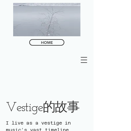
HOME
Vestige的故事
I live as a vestige in
music’s vast timeline,