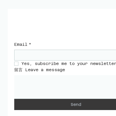
​聯絡我們
Email
*
Yes, subscribe me to your newslette
留言 Leave a message
Send