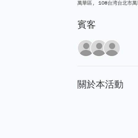
萬華區, 108台湾台北市萬
賓客
查看
關於本活動
https://riversideli