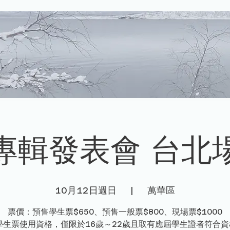
專輯發表會 台北
10月12日週日
  |  
萬華區
票價：預售學生票$650、預售一般票$800、現場票$1000
學生票使用資格，僅限於16歲～22歲且取有應屆學生證者符合